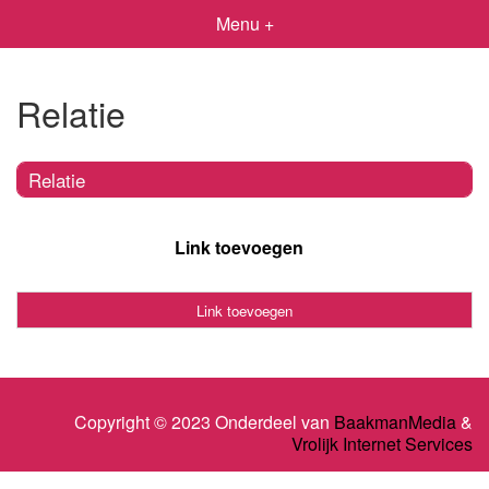
Menu +
Relatie
Relatie
Link toevoegen
Link toevoegen
Copyright © 2023 Onderdeel van
BaakmanMedia
&
Vrolijk Internet Services